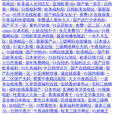
美精品
|
欧美成人女同区乱
|
亚洲欧美18p
|
国产第一原页
|
日韩
第一网站
|
日韩福利网
|
欧美福利站
|
日韩欧美加勒比
|
最新国
产av
|
伦理片在线收看
|
国产精品美女乱子
|
免费v片在线观看
|
午夜福利性爱视频
|
免费成人黄色大片
|
国产武打片老电影
|
国产不卡一区
|
黄色片链接
|
91豆花熟女
|
免费一区二区
|
人妖
video
|
91老司机
|
人妖在线不卡
|
永久免费AV
|
尤物com
|
91视
频网站操
|
日韩欧美亚洲视频
|
最新热播电视剧
|
一本不卡五
区
|
亚洲精品一区
|
最新国产av
|
三级网站在线播放
|
日本成人
在线
|
97成人影视
|
操逼在线
|
三级网络网址无码
|
午夜福利云
c
|
91碰视频
|
国产99热99
|
91网在线观看
|
欧美精品v
|
国产精
品欧美在线
|
日本肏屄91
|
91自拍论坛地址
|
欧美日韩七区
|
成
人日屄视频
|
成年免费网站
|
91自拍色
|
宅福利久久
|
国产日韩
欧美福利
|
91九色福利
|
中日韩理论片
|
国产在线精品视频
|
国
产乱伦视频一区
|
97亚洲精华液
|
成在线观看
|
91国内视频
|
一
区二区国产无码
|
窝窝午夜精品影院
|
久久午夜精品店
|
一道
本在线免费
|
久草资源福利在线
|
在线看的黄色av
|
无码三级网
站
|
福利在线观看国产
|
日本色站
|
亚洲欧美另类在线
|
91视频
电影
|
性爱成人片第一页
|
青青操青青干
|
91中文字幕无码
|
影
音先锋日本熟女
|
黄色日本视频
|
四虎最新域名
|
亚洲三级网
站
|
自拍国产一区
|
18禁看喷水
|
最新福利资源网址
|
最新三级
AV
|
日韩午夜片
|
午夜福利视频
|
欧美三级片网址
|
91超碰主