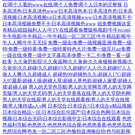
在|两个人看的www在线|两个人免费|两个人日本的完整视
日
本高清色|日本高清色www|日本高清色本|日本高清色色|日本高
清视频|日本高清视频va|日本高清视频www|日本高清视频不卡|
日本高清视频免费不卡|日本高清视频色www
妞免费视频这里
有精品|妞妞福利人人|牛TV在线观看免费版电视剧|牛牛tvcom|
牛牛电影|牛牛精品一|牛牛精品一区二区三区|牛牛精品影视|牛
牛人人网|牛牛天天综
免费一级全|免费一级视频亚洲|免费一级
特|免费一级特黄|免费一级特黄特色大片|免费一级淫片aa|免费
一级在线|免费一级中文字幕高清|免费一卡二卡|免费一看一级
欧美
久久肏屄影院|久久肏逼网|久久肏肏|久久肏狠狠肏视频|久
久肏你|久久超碰|久久超碰97|久久超碰97人人|久久超碰97人人
做人人爽|久久超碰成人
超碰热99|超碰热久久|超碰人17C|超碰
人97最新|超碰人操|超碰人草|超碰人草色欲|超碰人家爱|超碰人
摸|超碰人碰
男人的天堂色导航|男人的天堂网页|男人的天堂网
页版|男人的天堂无码|男人的天堂香蕉在线|男人的天堂阴色网|
男人的天堂在线观|男人的天堂在线观看视|男人的天堂在线视
频|男人懂得成a人v网
日本综合|日本综合?|日本综合ⅴ精品视频|
日本综合精品一区|日本综合乱伦国产|日本综合色网|日本综合
视频|日本综合无码|日本综合影视中文|日本综合在线观看
色悠
悠福利导航|色悠悠久|色悠悠色综合视|色悠悠香蕉|色悠悠在线|
色悠综合网|色友一区二区三区|色愉拍亚洲偷自拍|色与欲影视