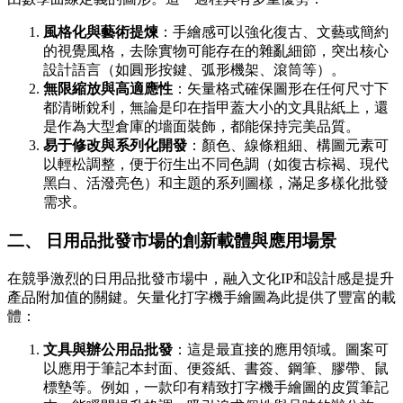
風格化與藝術提煉
：手繪感可以強化復古、文藝或簡約
的視覺風格，去除實物可能存在的雜亂細節，突出核心
設計語言（如圓形按鍵、弧形機架、滾筒等）。
無限縮放與高適應性
：矢量格式確保圖形在任何尺寸下
都清晰銳利，無論是印在指甲蓋大小的文具貼紙上，還
是作為大型倉庫的墻面裝飾，都能保持完美品質。
易于修改與系列化開發
：顏色、線條粗細、構圖元素可
以輕松調整，便于衍生出不同色調（如復古棕褐、現代
黑白、活潑亮色）和主題的系列圖樣，滿足多樣化批發
需求。
二、 日用品批發市場的創新載體與應用場景
在競爭激烈的日用品批發市場中，融入文化IP和設計感是提升
產品附加值的關鍵。矢量化打字機手繪圖為此提供了豐富的載
體：
文具與辦公用品批發
：這是最直接的應用領域。圖案可
以應用于筆記本封面、便簽紙、書簽、鋼筆、膠帶、鼠
標墊等。例如，一款印有精致打字機手繪圖的皮質筆記