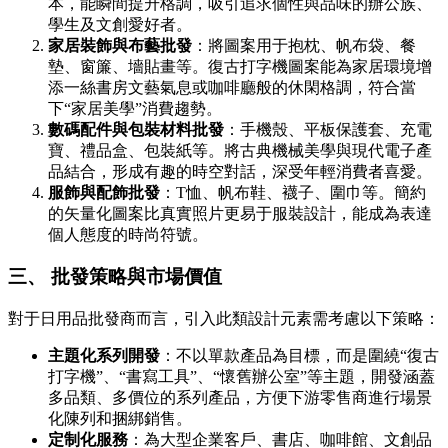
本，能瞬間提升格調，吸引追求個性與品味的辦公族、
學生及文創愛好者。
家居裝飾與布藝批發
：將圖案用于抱枕、帆布袋、餐
墊、窗簾、墻貼畫等。復古打字機圖案能為家居環境增
添一絲書房文藝氣息或咖啡廳般的休閑格調，符合當
下“家居美學”消費趨勢。
數碼配件與包裝材料批發
：手機殼、平板保護套、充電
寶、禮品盒、包裝紙等。將古典機械美學與現代電子產
品結合，形成有趣的時空對話，深受年輕消費者喜愛。
服飾與配飾批發
：T恤、帆布鞋、襪子、圍巾等。簡約
的矢量化圖案比真實照片更易于服裝設計，能成為表達
個人態度的時尚符號。
三、 批發策略與市場價值
對于日用品批發商而言，引入此類設計元素需考慮以下策略：
主題化系列開發
：不以單款產品為目標，而是圍繞“復古
打字機”、“書寫工具”、“懷舊辦公室”等主題，開發涵蓋
多品類、多價位的系列產品，方便下游零售商進行場景
化陳列和捆綁銷售。
定制化服務
：為大型企業客戶、書店、咖啡館、文創品