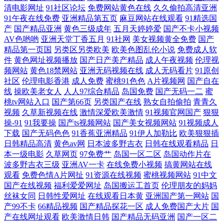
清电影网址
91社区论坛
免费网站黄色在线
久久偷拍高清亚洲
在线电影高清影院 两个人免费 中文字幕无线乱码视频 内射白丝JK 91在线
91午夜在线免费
亚洲精品第五页
麻豆网站在线观看
91精选国
产
国产精品亚洲
黄色三级成年
五月天婷婷爱
国产不卡小视频
观看玖玖 欧洲综合唯美清纯自拍 av资源中文字幕 日本精品少妇一区二区
AV色哟哟
亚洲天堂丁香五月
91社网
美女视频黄全免费
国产
精品第一页国
另类区另类欧美
欧美色图乱伦小说
免费成人软
三区 电影在线高清完整版 瑟瑟视频 国产精品秘 午夜福利a毛片 国产亚洲
件
黄色网址视频播放
国产日产美产精品
成人午夜视频
伦理视
频网站
黄色18禁网站
亚洲无码视频在线
成人无码看片
91原创
社区
伦理电影香港
成人免费
蜜桃91色色
A片视频网
国产自在
欧美二区三区 亚洲精品女人久久久 国产综合色在线精品 亚洲熟女乱综合
线
操欧美老女人
人人97综合精品
岛国免费
国产无码一二
蜜
桃tv网站入口
国产第66页
另类国产在线
熟女自拍偷拍
青青久
黄网123 亚洲中文字幕一区在线 经典三级网址 一本道无码一区二区 久久
视频
久草新视频在线
激情深爱欧美激情
91视频官网国产
狠狠
操-91
91我要操
国产ts视频网站
国产美女视频网站
91视频成人
先锋资源 真人性做爰在线观看 美女扣屄内射 中文字幕首页 青娱乐av91 电
下载
国产无码色色
91香蕉亚洲精品
91伊人加勒比
欧美狠狠插
日韩精品高清
黄色av网
日本波多野吉衣
日韩在线观看精品
日
本一级电影
久草网页
97免费艹
岛国一区二区
岛国动作片在
视剧在线观看免费网 手机在线亚洲日韩国产 国产高清肏屄电影 丝袜香蕉
波多野吉衣三级
亚洲AV一卡
在线免费小视频
搞黄网站在线
观看
免费色情A片网扯
91资源在线视频
蜜桃视频网站
91中文
论理 国产第一二页 80s在线观看 欧美狂野 97欧美国产自产 日本亚洲欧美
国产在线视频
福利爱爱网址
岛国搬运工首页
伦理朋友的妈妈
丝袜女同
日韩性爱网址
在线观看日本黄
亚洲国产第一网站
国
产99不卡
66精品视频
国产精品探花一区
成人免费国产大片
国
综合在 欧洲色色网 草莓视频app入口 日韩aⅴ黄日韩a影片 国产欧美国日产
产在线网址观看
欧美激情日韩
国产精品无码亚洲
国产一区二