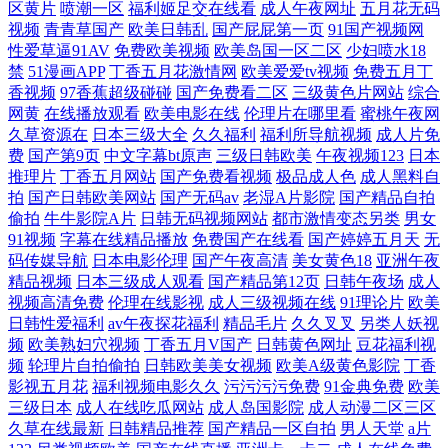
区黄片
喷潮一区
福利姬足交在线看
成人午夜网址
五月花无码
在线播放 亚洲天堂一区 九七电影资源 做爽在线观看 欧美日韩国产精品一
视频
青青草国产
欧美日韩乱
国产屁屁第一页
91国产视频网
性爱草逼91AV
免费欧美视频
欧美岛国一区二区
少妇喷水18
区 99高清国产自产 日韩免费在线电影 东京热在线观看网址 天天草夜夜草
禁
51漫画APP
丁香五月花激情网
欧美爱爱tv视频
免费五月丁
香视频
97香蕉超级碰碰
国产免费看二区
三级黄色片网站
综合
网黄
在线播放观看
欧美电影在线
伦理片在哪里看
蜜桃午夜网
5252 国产欧美日韩中文 亚洲欧洲国产精品 精品多人 在线亚洲日韩欧 av成
久草资源在
日本三级大全
久久福利
福利所导航视频
成人片免
费
国产第9页
中文字幕bt原声
三级日韩欧美
午夜视频123
日本
人精品 激情四射天柳婷婷 福利区在线观看 天堂影院 国产免费乱在线观看
推理片
丁香五月网站
国产免费看视频
极品成人色
成人黑料自
拍
国产日韩欧美网站
国产无码av
老湿A片影院
国产精品自拍
偷拍
牛牛影院A片
日韩无码视频网站
都市激情变态另类
男女
亚洲高清资源在线观看 国产最新三级 亚洲日韩va中文字幕 黄色电影A片
91视频
字幕在线精品播放
免费国产在线看
国产婷婷五月天
无
码传媒导航
日本电影伦理
国产午夜高清
美女黄色18
亚洲午夜
网址 又爽又黄又高 免费+在线+无 91九九九在线 青娱乐聚色伦 超肉动漫
精品视频
日本三级成人观看
国产精品第12页
日韩午夜场
成人
视频高清免费
伦理在线影视
成人三级视频在线
91理论片
欧美
日韩视频在线免费观看 国产黄色电影网 午夜国产精 国产亚洲欧美在线 亚
日韩性爱福利
av午夜探花福利
精品毛片
久久叉叉
另类人妖视
频
欧美熟妇穴视频
丁香五月V国产
日韩黄色网址
豆花福利视
频
轮理片自拍偷拍
日韩欧美美女视频
欧美A级黄色影院
丁香
洲欧美日韩另类 精品国偷自产在线亚洲 中文字幕16p 女的被弄 91在线视
影视五月花
福利视频电影久久
污污污污免费
91金典免费
欧美
三级日本
成人在线吃瓜网站
成人岛国影院
成人动漫二区三区
频免费看 人人玩人人添人人澡
久草在线最新
日韩精品推荐
国产精品一区自拍
男人天堂
a片