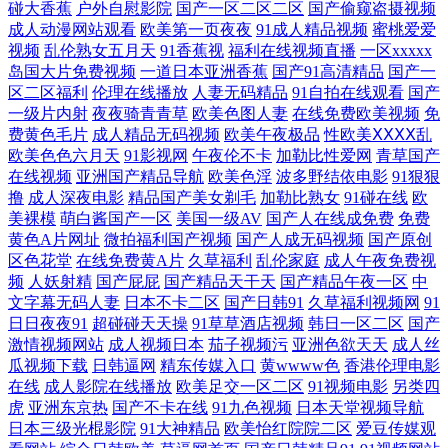
性成人精品午夜 日韩一区视频蜜桃 aa网站 欧美在线制 宅男午夜福利 国内
碰大香蕉
户外自慰影院
国产一区二区二区
国产偷窥盗摄视频
成人动漫网站观看
欧美第一页夜夜
91成人精品视频
蜜桃爱爱
视频
乱伦熟女五月天
91香蕉视
福利在线视频直播
一区xxxxx
在线视频网站香蕉 我国合法的配资平台 国产高清91专区 日产精品一 91视
岛国大片免费视频
一道日本亚洲香蕉
国产91高清精品
国产一
区二区福利
伦理在线播放
人妻无码精品
91自拍在线观看
国产
频在线网站 久久夜av 超碰在线免费主播 三级在线观看免费 日本不卡一区
一级片内射
夜夜骑青青草
欧美色图人妻
在线免费欧美视频
免
费黄色毛片
成人精品无码视频
欧美午夜极品
性欧美ⅩⅩⅩⅩ乱
欧美色色六月天
91影视网
午夜伦不卡
加勒比性爱网
青草国产
二区视频 丁香五月在线综合 国产亚洲综合天天看片 97超碰青青 日本久久
在线视频
亚洲国产精品导航
欧美色淫
波多野结依电影
91狠狠
撸
成人深夜电影
精品国产美女剃毛
加勒比熟女
91碰在线
欧
午夜 www性另类 神马电影高清 成人va视频国产 日产综合欧美一区二区
美裸模
萌白酱国产一区
美国一级AV
国产人在线成免费
免费
黄色A片网址
微拍福利国产视频
国产人成无码视频
国产原创
亚洲色图综合 美女制服丝 91女孩色女导航 看免费电影网站 亚洲欧洲第一
区色花堂
在线免费黄A片
久草福利
乱伦家庭
成人午夜免费视
频
人妖射精
国产屁屁
国产精品天干天
国产精品午夜一区
中
文字幕无码人妻
日本不卡二区
国产日韩91
久草福利视频网
91
视频 国产精品高清网站 日韩美123视频 91专区在线欢看 麻花天美星空果
日日夜夜91
超碰碰天天操
91草草酒店视频
韩日一区二区
国产
激情视频网站
成人视频日本
茄子视频污
亚洲色欲天天
成人丝
冻糖心 国产日产欧产精品精品 免费日本动漫网站 操逼福利 色偷偷亚洲 国
瓜视频下载
日韩逼网
精东传媒入口
黄wwww色
香港伦理电影
在线
成人影院在线播放
欧美足交一区二区
91视频电影
另类四
产福利小视 日韩免费v片在线观看 老师黑色 成人Aⅴ网站 神马网电影网在
虎
亚洲东京热
国产不卡在线
91九色视频
日本天堂视频导航
日本三级光棍影院
91大神精品
欧美怡红院院二区
爱豆传媒观