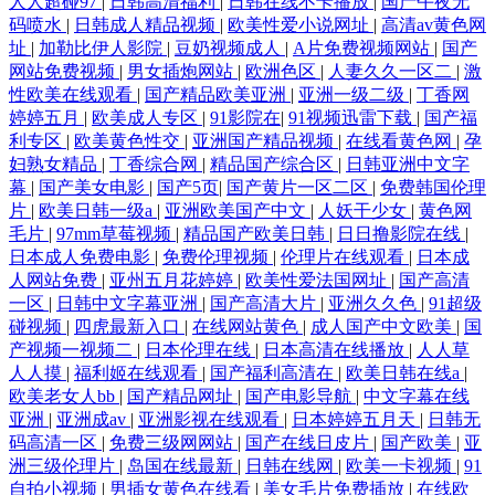
人人超碰97
|
日韩高清福利
|
日韩在线不卡播放
|
国产午夜无
码喷水
|
日韩成人精品视频
|
欧美性爱小说网址
|
高清av黄色网
址
|
加勒比伊人影院
|
豆奶视频成人
|
A片免费视频网站
|
国产
网站免费视频
|
男女插炮网站
|
欧洲色区
|
人妻久久一区二
|
激
性欧美在线观看
|
国产精品欧美亚洲
|
亚洲一级二级
|
丁香网
婷婷五月
|
欧美成人专区
|
91影院在
|
91视频迅雷下载
|
国产福
利专区
|
欧美黄色性交
|
亚洲国产精品视频
|
在线看黄色网
|
孕
妇熟女精品
|
丁香综合网
|
精品国产综合区
|
日韩亚洲中文字
幕
|
国产美女电影
|
国产5页
|
国产黄片一区二区
|
免费韩国伦理
片
|
欧美日韩一级a
|
亚洲欧美国产中文
|
人妖干少女
|
黄色网
毛片
|
97mm草莓视频
|
精品国产欧美日韩
|
日日撸影院在线
|
日本成人免费电影
|
免费伦理视频
|
伦理片在线观看
|
日本成
人网站免费
|
亚州五月花婷婷
|
欧美性爱法国网址
|
国产高清
一区
|
日韩中文字幕亚洲
|
国产高清大片
|
亚洲久久色
|
91超级
碰视频
|
四虎最新入口
|
在线网站黄色
|
成人国产中文欧美
|
国
产视频一视频二
|
日本伦理在线
|
日本高清在线播放
|
人人草
人人摸
|
福利姬在线观看
|
国产福利高清在
|
欧美日韩在线a
|
欧美老女人bb
|
国产精品网址
|
国产电影导航
|
中文字幕在线
亚洲
|
亚洲成av
|
亚洲影视在线观看
|
日本婷婷五月天
|
日韩无
码高清一区
|
免费三级网网站
|
国产在线日皮片
|
国产欧美
|
亚
洲三级伦理片
|
岛国在线最新
|
日韩在线网
|
欧美一卡视频
|
91
自拍小视频
|
男插女黄色在线看
|
美女毛片免费插放
|
在线欧