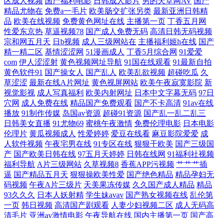
区成人视频
国产福利电影
日韩成人影片
男的天堂网AV
国产
二区三区 中国精品国产yw在线 欧美成人中文在线 91软件网战试看 日韩国
精品尤物在
免费a一毛片
欧美肠交扩张另类
最新亚洲日韩精
品
欧美在线视频
免费黄色网址在线
主播第一页
丁香五月网
性爱东京热
草逼视频78
国产成人免费无码
高清日韩无码视频
产久久 丁香在线电影 三级一区二区三区 大菠萝福建导航 色国产在线视频
宗和网五月天
日b视频
成人三级网站在
主播福利姬h在线
国产
精一精二区
基情涩涩网
51漫画成人
丁香5月综合网
91爱爱
一区 国产精品天天天天影视 亚洲精品国产综合99久久一区 好吊妞视频 亚
com
伊人涩涩射
黄色视频网址导航
91国在线观看
91最新自拍
黄色软件91
国产操女人
国产乱人
欧美乱欲视频
超碰吃瓜
久
洲最大综合日韩精品 成全电影大全在线播放 不卡伦理AV 香港三级一区二
草涩涩
最新在线A片网址
黄色视屏网站
欧美午夜寂寞影院
新
视觉影视
成人写真福利
欧美内射网址
日本中文字幕无码
97日
穴网
成人免费在线
精品国产免费观看
国产不卡高清
91av在线
韩国美女AV导航 一区二区国产视频 精品亚洲特黄在线观看 亚洲愉拍一区
播放
91制作传媒
岛国av资源
超碰91资源
国产乱一乱二乱三
日韩美女直播
91尤物69
蜜桃午夜激情
免费伦理电影
日本电影
二区三区 极品国产9 影音先锋鲁鲁 久久足交视频 在线亚洲日本欧美 蜜桃
伦理片
黄瓜视频成人
性爱婷婷
爱豆在线看
麻豆影院爱爱
成
人软件视频
午夜宅男在线
91专区在线
狠狠干欧美
国产三级国
专区 中文字幕日99婷婷 另类国产在线 在线天堂最新版www 日韩无码导航
产
国产欧美日韩在线
97五月天婷婷
日韩在线网
91福利社视频
福利导航
A片三级网站
久草视频8
香蕉APP污视频
艹艹艹插
逼
国产精品五月天
狠狠操欧美性爱
国产绝色精品
精品孕妇无
老司机午夜 电影免费看 天天摸超碰天天操 国产拍揄 亚州另类10页 国产在
码视频
午夜A片三级片
天美果冻传媒
久久国产成人精品
精品
93久久久
日本人妖射精
学生妹avav
国产熟女视频在线
乱伦第
线中 亚洲高清最新av网站 国产综合一区 亚洲一区网站观看 精品国语任你
一页
韩日视频
高清国产剧观看
人妻少妇视频二区
成人无码高
清毛片
亚洲av激情电影
午夜导航在线
国内主播第一页
国产高