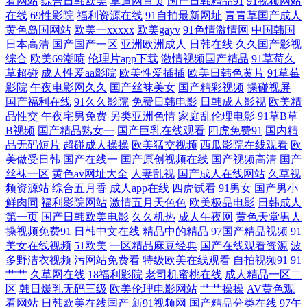
看网站
综合日韩欧美
草逼网首页
国产日韩精品91
91视频网站
线观看 国产丝袜美腿无毒在线 成人伦理在线观看国产 69AV视频 午夜色被
在线
69性影院
福利资源在线
91自拍最新网址
青青草国产成人
黄色岛国网站
欧美一xxxxx
欧美gayv
91色情激情网
中国韩国
窝 精品就在欧美精品一 操人人aV 三级午夜在线 欧美色久 老湿影院免费x
日本高清
国产国产一区
亚洲欧洲成人
日韩在线
久久国产影视
综合
欧美69潮喷
伦理片app下载
激情视频国产精品
91草莓久
草超碰
成人性爱aa影院
欧美性爱插插
欧美日韩色黄片
91草莓
片 福利你懂的 操逼电彭 成人福利AV 超碰人草 91最新资 亚洲a视频 欧美
影院
午夜电影网久久
国产丝袜美女
国产精彩视频
操碰视屏
国产福利在线
91久久影院
免费日韩电影
日韩成人影视
欧美精
性爱V 国产一区在线不 自拍乱伦中 亚洲视频精品专区 精品影视网站入口
品性交
午夜宅男免费
另类亚洲色情
家庭乱伦理电影
91草B草
B视频
国产精品熟女一
国产巨乳在线观看
四虎免费91
国内精
宅男噜噜噜66网 免费影院官网 91精品国产福利尤物 欧美日韩午夜情爱在
品无码短片
超碰成人操操
欧美猛交视频
西瓜影院在线观看
欧
美做受日韩
国产在线一
国产原创视频在线
国产视频高清
国产
丝袜一区
黄色av网址大全
人妻乱视
国产成人在线网站
久草视
线 按摩一区二区 日本私人影院 大香蕉福利导航 午夜看片未满十八勿进 黑
频资源站
综合五月香
成人app在线
四虎试看
91男女
国产男小
鲜肉同
福利影院网站
激情五月天色色
欧美极品电影
日韩成人
丝91视频 97电影在线看 日本3级中文字幕 成全影视大全在线观看第4季 三
第一页
国产日韩欧美电影
久久机热
成人午夜网
黄色天堂男人
操视频免费91
日韩中文在线
精品中的精品
97国产精品视频
91
美女在线视频
51欧美
一区精品麻豆经典
国产在线观看资源
波
级在线电影 国产AV电影网站 天堂v国产综合 国产精品一区二区免费 亚洲
多野洁衣视频
污网站免费看
特级欧美在线观看
自拍视频91
91
艹艹
久草网在线
18福利影院
老司机蜜桃在线
成人精品一区二
成人福利在线 国产做a爱免 亚洲欧洲国产一区 久草热热精品久久 在线成
区
韩日爆乳无码三级
欧美伦理电影网站
艹艹操操
AV黄色观
看网站
日韩欧美在线国产
新91视频网
国产精品分类在线
97午