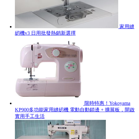
家用縫
紉機v3 日用批發熱銷新選擇
限時特惠！Yokoyama
KP900多功能家用縫紉機 電動自動鎖邊 + 擴展板，開啟
實用手工生活