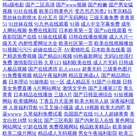
韩a级电影
国产二区高清
国产www视频
国产粉嫩
国产男女猛
视频
91社在线看
欧美日韩黄色片
变态另态另类2
91李宗精品
黑丝袜自慰喷水
乱伦五月
国产无码网站
三级无毒免费
青青草
51
91丝袜在线
91九色在线观看
91插
成人中文字幕免费
成年
人网站视频
免费在线影院
日本欧美第一页
国产ts在线观看
午
夜影院国产在线
91操在线观看
日韩在线播放视频
成人大片一
级天天
内射性爱网址大全
欧美社区第一页
欧美在线视频播放
91视频污污污
超碰在线公开
AV蜜桃吃瓜
日本欧美在线看
国
产精选免费视频
国产精品91视频
69热最新网址
无码白丝强行
免费
激情影院日韩
久草123
福利欧美在线
成人片无码
日韩成
人极品视频
国产在线诱惑
乱人xxxxx
超黄无码
三级黄色图片
91免费看视频
精品午夜福利网
精品亚洲成a人
国产精品萌白
酱
日本理论
91操电影
91一区
成人精品无
91国产小视频
日韩
美女免费直播
A片网站网址
激情文学色
国产主播第37页
青久
青青
日本精品在线播放
三级A片
国产日韩亚洲综合
91短视频
网站
欧美骚网站
丁香五月天亚洲
欧美大粗吊人妖
深夜福利亚
洲
人兽福利导航
91叉叉操小骚逼
成人18视频
欧美大鸡吧
草
逼wwww
久草福利免费试看
岛国国产在线
91人人超碰青青
美
女白丝18禁
91肏比
国产三区电影
国产内射后入在线
黄色网址
网站网址
97超在线视
免费视频网站
精品欧美精品v
欧美操碰
欧美二级片网址
精品成人无码视频
男女午夜福利影院
欧美三