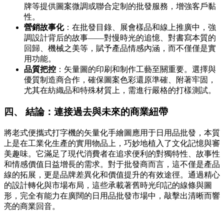
牌等提供圖案微調或聯合定制的批發服務，增強客戶黏
性。
營銷故事化
：在批發目錄、展會樣品和線上推廣中，強
調設計背后的故事——對慢時光的追憶、對書寫本質的
回歸、機械之美等，賦予產品情感內涵，而不僅僅是實
用功能。
品質把控
：矢量圖的印刷和制作工藝至關重要。選擇與
優質制造商合作，確保圖案色彩還原準確、附著牢固，
尤其在紡織品和特殊材質上，需進行嚴格的打樣測試。
四、 結論：連接過去與未來的商業紐帶
將老式便攜式打字機的矢量化手繪圖應用于日用品批發，本質
上是在工業化生產的實用物品上，巧妙地植入了文化記憶與審
美趣味。它滿足了現代消費者在追求便利的對獨特性、故事性
和情感價值日益增長的需求。對于批發商而言，這不僅是產品
線的拓展，更是品牌差異化和價值提升的有效途徑。通過精心
的設計轉化與市場布局，這些承載著舊時光印記的線條與圖
形，完全有能力在廣闊的日用品批發市場中，敲擊出清晰而響
亮的商業回音。