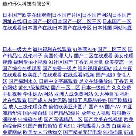
糙鸦环保科技有限公司
日本国产欧美在线观看|日本国产片区|日本国产网站|日本国产
网址在线|日本国产一区|日本国产一区二区三区|日本国产一区
在线观看|日本国产在线|日本国产在线专区|日本韩国
网站地图
国产激情综合一区 欧美日韩国产在 97在线视频公 蜜桃视频免费版 亚洲伦
日本一级大片
微拍福利在线观看
91香蕉APP
国产二区三区
国
产精品性
乱伦种子
美国伦理大片
国产二区在线观看
美女伦理
视频
福利偷拍小视频
91社区国产
丁香五月天堂
欧美变态一区
理电影 国产精品欧美一二三区 日韩精品一二三区 99爱草草草 另类制服av
国产综合在线观看
国产免费一级片
福利视频资源站
成人午夜
在线观看
欧美图片在线观看
在线观看h视频
国产a级0
变性人
亚洲快播电影网 国产精品九九九九九 网站在线观看 大地资源 热播电影网
妖
国产福利永久
日韩中文字幕观看
足交在线播放91
丁香五月
色网站
黄色3级抢网站
国产一区二区
日本一级婬片
久久免费
91福利剧场 久热爱这里只有国 亚洲欧美综合乱伦一区 国产免费一区二区
手机视频
学生妹Av网站
亚洲人成免费网站
91大神自拍
福利
片在线观看
国产成人内射无码
激情五月极品婷婷
国产剧情精
品
成人三级伦理免费
偷怕欧美亚州图片
国产AV国产AV
97亚
电影 日韩在线专区 97视频色色 免费国产人 一夲道dvd高清无 国产区日 日
洲精华液
国内精自线
国产精品3级片
成年女人视频
狠狠撸亚
洲欧美
91操碰在线
国产高清精品二区
国产欧美在线视频
欧美
韩专区一二 97资源亚洲 邻家美姨3中文字幕 亚洲日韩素人不卡 国产欧美
色综合网
91国产自拍偷拍
香蕉911
花蝴蝶看片免费
白丝美女
免费网站
欧美女人与动物交
国产精品无码电影
91插插库
97超