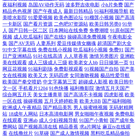
人aa在线看片 97超碰在线公开 日产电影一区二区三区 国产插逼视频 我国
夜福利视频
岛国AV动作无码
波多野吉依电影
小h片免费
国产
精品色色视屏
国产午夜成人
最新日韩精品
91福利视频导航
欧
美喷水影院
91爱爱视频
欧美色图论坛
91榴莲小视频
国产高清
合法的配资平台 国产热六 亚洲第一自拍 免费电影院网站大全8090 91精品
一卡新区
国产看片资源
二色吧97资源站
欧美日韩另类0
91华
人
国产日韩一区二区
日本网站在线免费
免费潮喷
91原创国产
在线国产 欧美男女视频一区二区区网 av资源在线网站 日本电影a级久久 亚
视频
成人吃瓜福利
国产在线9
操碰高清免费视频
午夜电影全
集
国产AV无码
人妻系列
爱豆传媒倩女幽魂
超清国产剧大全
洲日本一区二 国产真实乱对 亚洲第一夜 国产男女爽 夜夜橾天天橾 欧美性
91中文字幕在线
免费在线小视频
吃瓜福利小视频
免费91
国产
日产亚洲精品
91社在线高清
人人草香蕉
激情另类图片
亚洲欧
美在线观看
成人三级成人三级
欧美老女人bb
日日操第一页
91
爱第三页 国产精品久久AV 景甜床震戏视 福利区在线观看 亚洲中文字幕在
网豆花视频
91福利剧场
免费影视观看
91视频国产自拍
国产美
女在线视频
欧美又大
无码四虎
女同激吻视频
极品性爱导航
线播放 日本操逼片 日本天堂视 日韩在线观 另类重口味网 超清神马影院
欧美国产拳交喷奶
中文字幕第三页
超碰成人影视
欧美日韩中
文一区
手机看片1204
91色快播
福利撸影院
激情五月天国产
综合网五月天
美女主播青草
国产高清不卡视频
四虎影视
欧美
亚洲天堂 日韩精品免费一 激情色色中文字幕 91社私密麻豆 欧美日韩国产
一区在线
操碰视频
五月天婷婷欧美
欧美大BB
国产福利啪啪
欧洲成人午夜精品
国产精品美乳
男人操蜜桃视频
无码射精网
人人 91社区免费视频 女邻居丰满的奶水 高清在线观看av 日韩欧美偷拍 成
站
18成年人网站
日本高清电影网
男女啪啪午夜视频
免费电影
在线观看
亚洲ab
成人少妇视频导航
91国产小青蛙
国产成年免
年人午夜网站 区在线看免费看 99在线小视 欧美日韩高清国产 爱搞视频在
费网站
国产视频高清在线
精品香蕉
求a片网址
麻豆tv在线观
看
在线撸丝片
91草碰
国产成人激情视频
黑料吃瓜精品偷拍