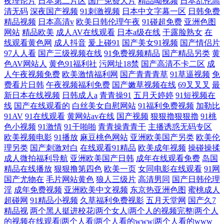
夜理论片
日本第二片区
国产免费大片
精品呦视频
日本乱伦高
清无码
深夜国产视频
91刺激视频
日本中文字幕一区
日韩免费
精品视频
日本高清v
欧美日韩伦理午夜
91碰超免费
亚洲色图
网站
精品欧美
成人AV在线观看
日本a级在线
干露脸熟女
在
线观看黄色网
成人抖音
爰上碰91
国产美女91视频
国产情侣片
97人人看
国产三级视频在线
91免费视频精品
国产精品另类
黄
色AV网站人
黄色91福利社
污网址18禁
国产高清不卡二区
成
人午夜视频免费
欧美激情福利网
国产青青青草
91草逼视频
免
费看片日韩
午夜视频福利免费
国产嫩草视频在线
69叉叉叉
最
新日本在线视频
日韩成人a
青青操91
五月天婷婷
91短视频在
线
国产在线观看的
白丝美女自慰网站
91福利免费视频
加勒比
91AV
91在线观看
黄网站av在线
国产视频
狠狠擼狠狠擼
91桃
色小视频
91激情
91干啪啪
青青操青青干
主播诱惑无码专区
欧美视频电影
91播放
麻豆桃色网站
亚洲欧美国产另类
欧美伦
理另类
国产刺激对白
在线观看91精品
欧美成年视频
操碰操揉
成人微拍福利导航
亚洲欧美国产日韩
成年在线观看免费
岛国
精品在线播放
狠狠撸第四色
欧美一页
女同电影在线观看
91网
国产尤物在
毛片网站黄色
狼人三级片
高清男同
国产日韩伦理
淫
成年免费视频
亚洲欧美中文视频
东京热亚洲色图
蜜桃成人
超碰网
91精品小视频
久草福利免费视影
五月天堂网
国产久7
精品视
两个黑人挺进校花|两个女人|两个人的视频完整|两个人
的视频在线观看|两个人看|两个人看的www|两个人看的www