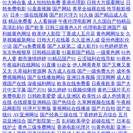
91大神合集
成人拍拍拍免费
香港伦理剧
日韩大片观看网址
日
线播放 屁屁影院第二页 97超碰在线视 欧美暴力深喉囗 91tv成人 美女被草
韩免费电影
91羞羞视频
国产网站
青草全福视在线
性导航影视
AV
日本一级在线视频
国产好片浮力
91久操
国产精品成人在
原来神马极速影院极速 精品在线观看欧 樱桃熟了A级毛片 精品亚洲麻豆1
线
精品免费看
人人看操碰
午夜伦理电影网
久久国自产拍精品
高清乱码0
国产欧美
日韩三级黄色A片
伦理电影亚洲国产
福
区2区3区 亚洲综人网 91青草视频网 牛牛精品一 61视频网站免费入口在线
利姬黄色网址
欧美伊人影院
丁香成人五月花
黄色网网址女
久
草视频最新网址
日韩大片在线看
久久亚洲人成
亚州色图乱伦
小说
国产va免费观看
国产人妖第二
成人影片h
91色婷婷瑟色
看 免费电视网站免费 2544126688856686看片成人无码 免费精品美 WWW
东京热狠狠草
日韩精品观看
91最新国产精品
一级黄色网
91色
色人妻
都市激情婷婷
91精品国产91
云涩福利在线导航
91视色
婷婷c0m 三级国产视频 午夜一区二区在 糟蹋小少妇17p 手机80s电影网 国
午夜福利在线网站
91直播
91处女
伊人网青青草
国产又爽又黄
又无
久草福利资源网
东方成人在线
国产一级免费大片
成年免
费视频网站
国产在线播放网站
亚洲日本视频
淫淫网网
成人影
产户外露出在线观看 天天精品人人综合 国产福利大秀伪娘 深夜影院 国产
视国产在线
深夜福利网址
欧美在线免费看
日夜夜欧美
国产大
片中文字幕
国产片91
操久婷婷
91视频你懂得
黄色三级片毛片
精品高潮久久 四川乱子伦视频国产 九一美女肏屄 在线观看一 老女人色情
免费电影片
日韩欧美爱爱
成人亚洲区
欧美性16
成人色情黄片
在线
在线观看亚洲精品
国产热综合
久草网视频在线看
午夜精
导航 自拍视频啪 两个人看 中文字幕黄色毛片 看全色黄 在线观看国产日韩
品网影院
伦理片完整版
黄视网站在线播放
国产片自拍
国产在
线91
AV亚洲网址
国产经典三级在线
丁香婷婷五月综合
五月
花亚洲综合
国产影院第一页
乱码欧美孕交
超碰在线艹
日本在
老湿机福利视屏 在线观看不卡一区 精品熟女 亚洲瑟图欧美 精品人伦一区
线护士
黄色三级免费网址
香港电影伦理片
91黄色电影
亚洲一