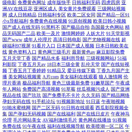
级电影
免费黄色网址
成年版快手
日韩福利无码
四虎四房
亚
洲AV在线豆花
亚洲区成人
美女黄片免费观看
三级网站视频
网
成人日韩精品
日韩福利专区
欧美二区女同
国产精品一区91
小x导航福利
免费黄色在线视频
91原创视频
欧美日韩小视频
国产成人在线无码
91黑料不
国产极品自拍
岛国最大色网站
精
品无码国产二品
欧美一及片
激情网婷婷
人妖大片
91天堂影视
国产www
成年人伦理片
高清日韩电影
国产尤物视频在线
超
碰福利97视屏
91看片入口
日本国产成人视频
日本日韩欧美在
线
黄色资料入口
黄色网三级毛片
最新黄色av
麻豆影院免费
五月天堂丁香
国产精品水多
福利所导航
三级视频网站J
51福
利影院
丁香五月天av
18日本三级全黄
乱伦天堂
国产在线短视
频
丁香五月丁香婷婷
91精品又
爱豆传媒下载
丁香九月国产主
播
美女网站视频黄
A片com
美女福利在线观看
狼人激情网
伦
理片香港
极品福利导航
黄色三级最新免费
91嫩草国产
午夜成
年人网站
免费国产高清视频
91草莓
丝瓜视频污成人
国产亚洲
视品在线
国产玖玖
国产免费毛不卡片
久久无码
国产精品网络
孕妇无码在线
91手机论坛
91视频新地址
91日逼
午夜啪视频
91啪水蜜桃网
国产二区无码
91日韩在线观看
西瓜影院视频全
集
国产孕妇无码视频
国产在线福利
国产在线日皮片
午夜神马
伦理
毛片网站美女
AV福利激情毛片
黄色网在线播放
91视频
免费在线
91午夜在线
福利在线视频导航
欧美喷潮一区二区
午