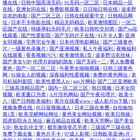
播在线
|
日韩中国高清无码
|
91无码一区二区
|
日本精品一区
在线
|
亚洲女同在线
|
免费影视观看
|
日日啪日韩在线
|
波多野
吉衣的电影
|
国产二区三区
|
日韩在线观看中文
|
日韩精品网
址
|
日本不卡电影在线
|
精品无码精品
|
欧美激情图区
|
一区二
区国产在线
|
特级孕妇无码毛片
|
欧美日韩性交别类
|
国产va在
线观看
|
国产性爱影院
|
国产无码片子在线
|
91不卡人妻
|
亚洲
女同视频
|
宅男宅女午夜
|
日本伦理电影网站
|
国产三级黄色
片
|
一级黄色录像片
|
国产亚洲视频
|
私人午夜福利
|
夜晚福利
在线观看
|
香蕉视频污污
|
欧美激情第1页
|
波多野洁衣丝袜
|
国产美女VIP
|
伦理片妈妈的朋友
|
国产无码一二
|
男人免费看
黄色
|
国产一区二区二区
|
午夜男女啪啪视频
|
日韩三级黄色
网
|
91操女人的视频
|
深夜福利性爱视频
|
免费的黄色网址
|
老
司机福利影院
|
欧美性爱黑人tv
|
gay片网站
|
国产二区亚洲欧美
|
三级高清精品国产
|
国内一区二区三区
|
韩日视频
|
日本女同
视频
|
欧美重口另类
|
A片淫色网站
|
国产午夜伦理片
|
欧美十
八
|
国产日韩欧美福利
|
黄片在线看www
|
成人影片bt下载
|
91
视频免费在线
|
向日葵视频成人
|
日本三级在免费
|
自拍偷拍
第1页
|
欧美淫秽网站网址
|
黄色美女网站视频
|
欧美日韩操
|
四虎影院永久地址
|
麻豆精品在线看
|
欧美天堂啊v
|
国产美女
VIP
|
熟女乱伦文学
|
都市激情变态另类
|
三级国产三级在线
|
免费下载全集
|
黄色片不卡
|
97成人影视
|
日韩欧美亚洲v片
|