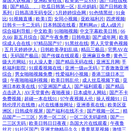
泰国人妖视频
|
亚洲欧美在线
|
欧美第一页SSS
|
国产va在线视
频
|
国产精品、、
|
吃瓜日韩第一区
|
乱伦妈妈
|
国产日韩欧美
系列
|
日韩高清无码专区
|
5月婷婷综合网
|
91色情黑丝
|
91肏
比
|
91视频直播
|
欧美1页
|
女同小视频
|
亚欧福利片
|
四虎视频
|
日韩卡一卡二无码
|
日本韩国在线看
|
黑料网av
|
成人a级片
|
综合福利导航
|
中文欧美
|
91啪啪视频
|
中文字幕欧美日韩
|
66
久66
|
新五月综合
|
国产午夜免费
|
日韩电影
|
国产成年网
|
欧美
综成人合在线
|
97精品国产97
|
91黑丝在线
|
男人天堂黄色视频
|
五月天婷婷伊人
|
日韩欧美孕妇乱搞
|
精品三极品
|
宅男AV在
线
|
无码国产极品
|
国产传媒在线观看
|
亚洲麻豆免费
|
黄色三
级大片网站
|
91人澡人妻
|
国产精品无码在线
|
亚洲五月网
|
手
机福利影院
|
91观看视频在线
|
亚洲一级av无码
|
丁香激激亚洲
综合
|
男女啪啪视频免费
|
性爱福利小视频
|
香港三级日本三
级
|
午夜啪啪福利视频
|
欧美日韩乱伦
|
成人丝瓜视频下载
|
亚
洲日本欧美在线
|
97亚洲国产成人
|
国产福利观看
|
国产精品
点击进入
|
AV天堂黄色
|
夜啪夜操
|
日本成年人网站
|
国产不卡
免费视频
|
超碰一本在线91
|
97午夜视频人伦
|
操人视频91
|
日
韩伦理片在线擼
|
a片在线播放网址
|
亚洲香蕉在线
|
欧美区亚
洲区
|
日韩成年视屏
|
国产福利在线不卡
|
国产视频一区二
|
精
品国产一二三区
|
另类一区二区
|
一区二区无码剧情
|
国产一
二三区无码
|
欧美日韩日日夜夜
|
岛国大片在线观看
|
午夜鲁
丝片
|
91社区国产
|
亚洲尤物精品久久
|
青青草草视频
|
激情三