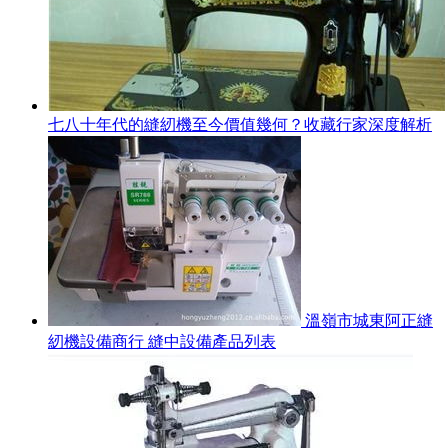
七八十年代的縫紉機至今價值幾何？收藏行家深度解析
溫嶺市城東阿正縫
紉機設備商行 縫中設備產品列表