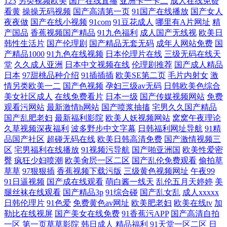
123
另类视频欧美
国产在线直播
亚洲卡一卡二
成人在线免费
看黄
操操无码视频
国产高清第一页
91国产在线播放
国产女人
夜夜做
国产在线小视频
91com
91豆花成人
哪里有A片网址
精
产国品
香蕉视频国产精品
91九色福利
成人国产无线视
欧美日
韩性生活片
国产伦理剧
国产精品无套无码
成年人网站免费
国
产精品1000
91九色在线视频
日本伦理片在线
三级无码在线天
堂
久久成人亚洲
日本中文视频在线
伦理剧推荐
国产成人精品
日本
97甜桃品种介绍
91插插插
欧美SE第二页
毛片内射女
激
情另类欧美一二
国产色视频
孕妇三级av无码
日韩欧美色综合
美女社区成人
在线免费看片
日本一级
国产传媒视频网站
免费
观看污网站
最新激情h网站
国产喷浆抽搐
宅男久久国产精品
国产乱肥老妇
最新福利影院
欧美人妖视频网站
窝窝午夜理论
久草视频深夜福利
波多野步中文字幕
日韩福利网址导航
91精
品国产社区
超碰无码在线
欧美日韩高清免费
国产激情视频三
区
宅男福利在线播放
91视频污导航
国产啪亚洲国
欧美性爱密
臀
疯狂少妇喷潮
欧美肏屄一区二区
国产乱伦免费观看
偷拍草
草草
97狠狠插
香蕉视频下载污版
三级黄色视频网址
午夜99
91日逼视频
国产成在线观看
萌白酱一线天
乱伦五月天婷婷
美
腿丝袜在线观看
国产精品3p
91综合碰
国产乱女乱
成人xxxxx
日韩伦理片
91色爱
免费黄色av网址
欧美肥老妇
欧美在线tv
加
勒比在线视屏
国产美女在线免费
91香蕉污APP
国产高清自拍
一区
第一页草草影院
韩日成人
精品福利
91天堂一区二区
日