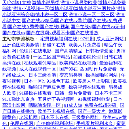
天|色域91大神
激情小说另类|激情小说另类欧美|激情小说免费
阅读|激情小说视频一区|激情小说亚|激情小说亚洲图片伦|激情
小说亚洲综合|激情小说一区二区|激情小说一区二区三区|激情
小说中文
国产在线aⅴ精品|国产在线av导航|国产在线a免费观
看|国产在线A秀秀|国产在线h视频|国产在线v|国产在线va无卡|
国产在线xx|国产在线啊v观看不卡|国产在线播放
主站蜘蛛池模板：
宅男视频福利在线
|
97韩剧
|
成人亚洲网站
|
亚洲色图欧美激情
|
超碰91在线
|
欧美大片免费看
|
精品午夜
福利网
|
伦理片在线电影
|
国产高清精品
|
日韩激情爱爱
|
男插
女黄色在线看
|
一区二区国产精品
|
如如影院伦理
|
日韩在线
高清在线
|
在线观看91精品
|
欧美精品在线视频
|
最新福利在
线视频
|
成人在线视频一区
|
国产99在
|
岛国动作片免费看
|
无
码播放成人
|
日本三级香港
|
变态另类爽
|
操操操啪啪网站
|
午
夜啪视频
|
日本一区h
|
91桃色下载
|
欧美黑人马上影院
|
欧美视
频在线视频
|
啪啪国产麻豆免费
|
操碰视频在线观看
|
另类成
人欧美
|
91碰操在线观看
|
日韩一级片免费看
|
日本不卡三区
|
91加勒比东京热
|
五月婷丁香视频网
|
91视频福利电影
|
日本
高清电影网
|
嗯嗯噜影院一区
|
91成人短
|
免费在线超碰碰
|
国
产日韩在线播放
|
欧美不卡视频在线
|
国产一级大片
|
嫩草影
院黄色
|
老湿机网
|
日本不卡在线
|
三级黄色网址
|
欧美www黄
色
|
伦理在线网
|
自拍偷拍福利论坛
|
手机看片福利永久
|
蜜芽