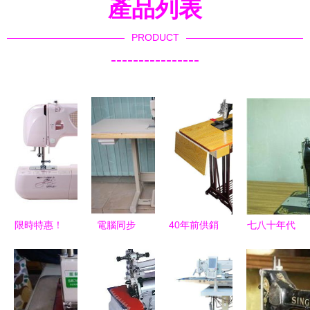
產品列表
PRODUCT
----------------
限時特惠！
電腦同步
40年前供銷
七八十年代
Yokoyama
DY車縫紉
社賣過的6
的縫紉機至
KP900多功
機 高效縫
個生活用
今價值幾
能家用縫紉
紉的首選設
品，見過一
何？收藏行
機 電動自
備與價格指
半正常，全
家深度解析