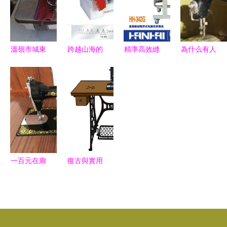
動鎖邊 + 擴
南
見過的都老
展板，開啟
了
實用手工生
溫嶺市城東
跨越山海的
精準高效縫
為什么有人
活
阿正縫紉機
優勢 臺州
紉的智能利
高價回收80
設備商行
制造如何走
器 瀚海牌
年代的縫紉
縫中設備產
進1940家
HH-342G
機？收古董
品列表
非洲企業
電腦模板機
大哥說出了
深度評測
實情
一百元在廊
復古與實用
坊能買啥？
交融 老式
日用品批發
便攜式打字
市場實地探
機矢量化手
訪
繪圖在日用