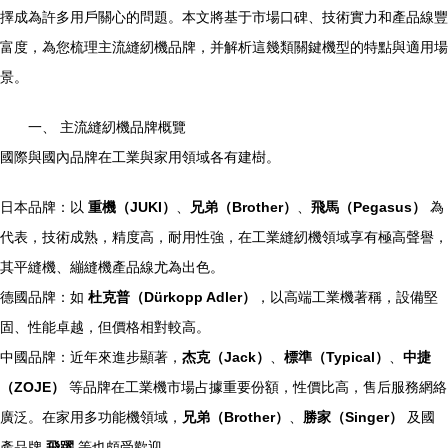
擇成為許多用戶關心的問題。本文將基于市場口碑、技術實力和產品線豐
富度，為您梳理主流縫紉機品牌，并解析這幾類關鍵機型的特點與適用場
景。
一、 主流縫紉機品牌概覽
國際與國內品牌在工業與家用領域各有建樹。
日本品牌：以
重機（JUKI）
、
兄弟（Brother）
、
飛馬（Pegasus）
為
代表，技術成熟，精度高，耐用性強，在工業縫紉機領域享有極高聲譽，
其平縫機、繃縫機產品線尤為出色。
德國品牌：如
杜克普（Dürkopp Adler）
，以高端工業機著稱，設備堅
固、性能卓越，但價格相對較高。
中國品牌：近年來進步顯著，
杰克（Jack）
、
標準（Typical）
、
中捷
（ZOJE）
等品牌在工業機市場占據重要份額，性價比高，售后服務網絡
廣泛。在家用多功能機領域，
兄弟（Brother）
、
勝家（Singer）
及國
產品牌
飛躍
等也頗受歡迎。