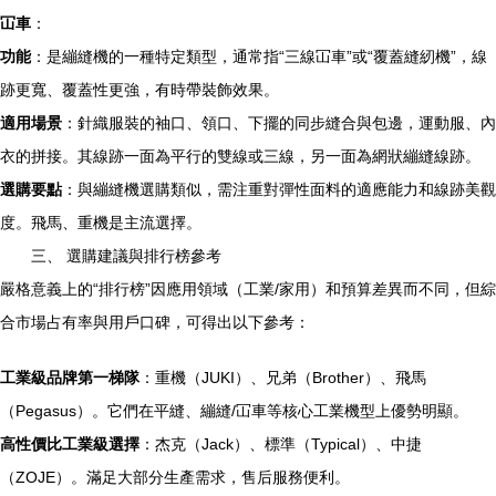
冚車
：
功能
：是繃縫機的一種特定類型，通常指“三線冚車”或“覆蓋縫紉機”，線
跡更寬、覆蓋性更強，有時帶裝飾效果。
適用場景
：針織服裝的袖口、領口、下擺的同步縫合與包邊，運動服、內
衣的拼接。其線跡一面為平行的雙線或三線，另一面為網狀繃縫線跡。
選購要點
：與繃縫機選購類似，需注重對彈性面料的適應能力和線跡美觀
度。飛馬、重機是主流選擇。
三、 選購建議與排行榜參考
嚴格意義上的“排行榜”因應用領域（工業/家用）和預算差異而不同，但綜
合市場占有率與用戶口碑，可得出以下參考：
工業級品牌第一梯隊
：重機（JUKI）、兄弟（Brother）、飛馬
（Pegasus）。它們在平縫、繃縫/冚車等核心工業機型上優勢明顯。
高性價比工業級選擇
：杰克（Jack）、標準（Typical）、中捷
（ZOJE）。滿足大部分生產需求，售后服務便利。