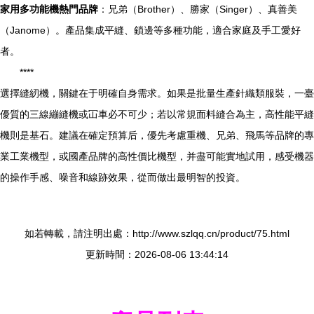
家用多功能機熱門品牌
：兄弟（Brother）、勝家（Singer）、真善美
（Janome）。產品集成平縫、鎖邊等多種功能，適合家庭及手工愛好
者。
****
選擇縫紉機，關鍵在于明確自身需求。如果是批量生產針織類服裝，一臺
優質的三線繃縫機或冚車必不可少；若以常規面料縫合為主，高性能平縫
機則是基石。建議在確定預算后，優先考慮重機、兄弟、飛馬等品牌的專
業工業機型，或國產品牌的高性價比機型，并盡可能實地試用，感受機器
的操作手感、噪音和線跡效果，從而做出最明智的投資。
如若轉載，請注明出處：http://www.szlqq.cn/product/75.html
更新時間：2026-08-06 13:44:14