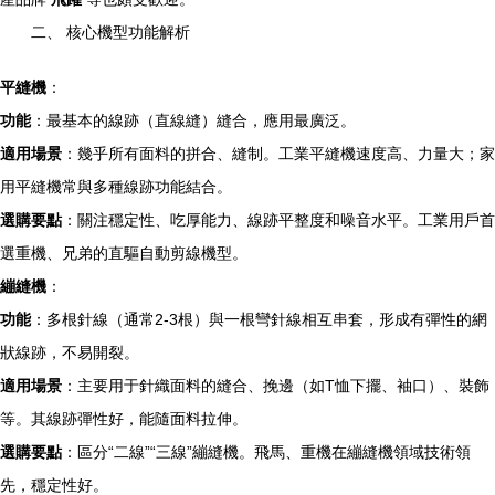
二、 核心機型功能解析
平縫機
：
功能
：最基本的線跡（直線縫）縫合，應用最廣泛。
適用場景
：幾乎所有面料的拼合、縫制。工業平縫機速度高、力量大；家
用平縫機常與多種線跡功能結合。
選購要點
：關注穩定性、吃厚能力、線跡平整度和噪音水平。工業用戶首
選重機、兄弟的直驅自動剪線機型。
繃縫機
：
功能
：多根針線（通常2-3根）與一根彎針線相互串套，形成有彈性的網
狀線跡，不易開裂。
適用場景
：主要用于針織面料的縫合、挽邊（如T恤下擺、袖口）、裝飾
等。其線跡彈性好，能隨面料拉伸。
選購要點
：區分“二線”“三線”繃縫機。飛馬、重機在繃縫機領域技術領
先，穩定性好。