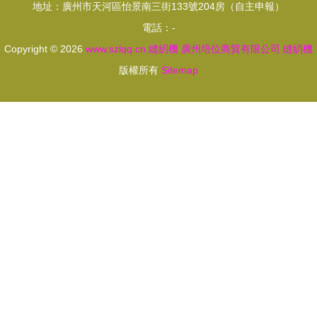
地址：廣州市天河區怡景南三街133號204房（自主申報）
品批發市場
電話：-
的創新應用
Copyright © 2026
www.szlqq.cn
縫紉機
廣州培位商貿有限公司
縫紉機
版權所有
Sitemap