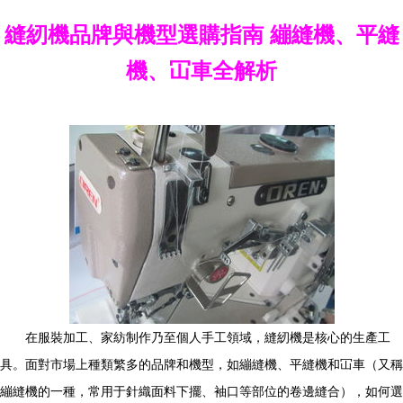
縫紉機品牌與機型選購指南 繃縫機、平縫
機、冚車全解析
在服裝加工、家紡制作乃至個人手工領域，縫紉機是核心的生產工
具。面對市場上種類繁多的品牌和機型，如繃縫機、平縫機和冚車（又稱
繃縫機的一種，常用于針織面料下擺、袖口等部位的卷邊縫合），如何選